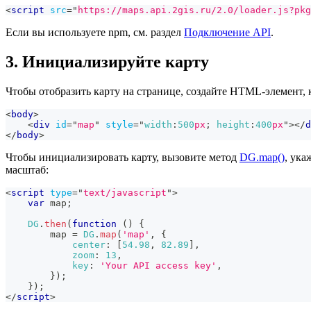
<
script
src
=
"
https://maps.api.2gis.ru/2.0/loader.js?pkg
Если вы используете npm, см. раздел
Подключение API
.
3. Инициализируйте карту
Чтобы отобразить карту на странице, создайте HTML-элемент, к
<
body
>
<
div
id
=
"
map
"
style
=
"
width
:
500
px
;
height
:
400
px
"
>
</
d
</
body
>
Чтобы инициализировать карту, вызовите метод
DG.map()
, ука
масштаб:
<
script
type
=
"
text/javascript
"
>
var
 map
;
DG
.
then
(
function
(
)
{
        map 
=
DG
.
map
(
'map'
,
{
center
:
[
54.98
,
82.89
]
,
zoom
:
13
,
key
:
'Your API access key'
,
}
)
;
}
)
;
</
script
>