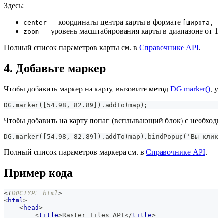
Здесь:
— координаты центра карты в формате
center
[широта, 
— уровень масштабирования карты в диапазоне от 1 
zoom
Полный список параметров карты см. в
Справочнике API
.
4. Добавьте маркер
Чтобы добавить маркер на карту, вызовите метод
DG.marker()
, 
DG.marker([54.98, 82.89]).addTo(map);
Чтобы добавить на карту попап (всплывающий блок) с необход
DG.marker([54.98, 82.89]).addTo(map).bindPopup('Вы клик
Полный список параметров маркера см. в
Справочнике API
.
Пример кода
<!
DOCTYPE
html
>
<
html
>
<
head
>
<
title
>
Raster Tiles API
</
title
>