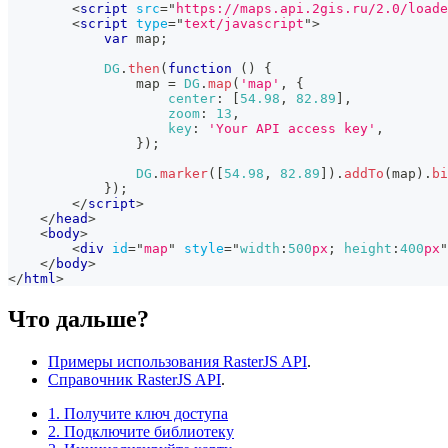
<
script
src
=
"
https://maps.api.2gis.ru/2.0/loade
<
script
type
=
"
text/javascript
"
>
var
 map
;
DG
.
then
(
function
(
)
{
                map 
=
DG
.
map
(
'map'
,
{
center
:
[
54.98
,
82.89
]
,
zoom
:
13
,
key
:
'Your API access key'
,
}
)
;
DG
.
marker
(
[
54.98
,
82.89
]
)
.
addTo
(
map
)
.
bi
}
)
;
</
script
>
</
head
>
<
body
>
<
div
id
=
"
map
"
style
=
"
width
:
500
px
;
height
:
400
px
"
</
body
>
</
html
>
Что дальше?
Примеры использования RasterJS API
.
Справочник RasterJS API
.
1. Получите ключ доступа
2. Подключите библиотеку