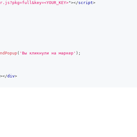
r.js?pkg=full&key=<YOUR_KEY>
"
>
</
script
>
ndPopup
(
'Вы кликнули на маркер'
)
;
>
</
div
>