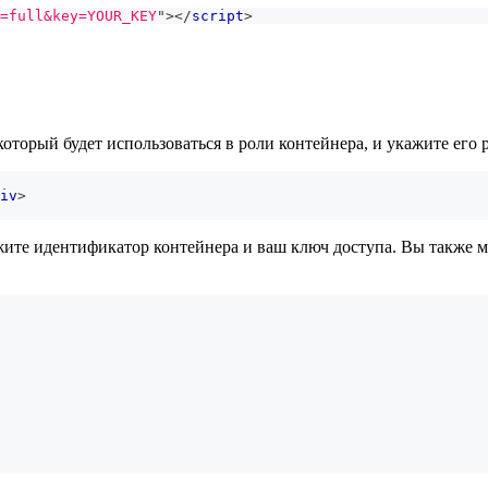
=full&key=YOUR_KEY
"
>
</
script
>
оторый будет использоваться в роли контейнера, и укажите его 
iv
>
жите идентификатор контейнера и ваш ключ доступа. Вы также 