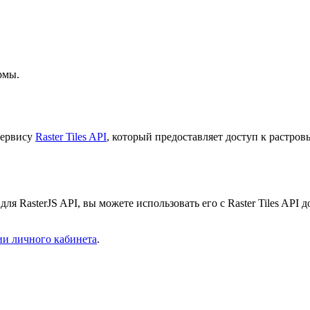
рмы.
сервису
Raster Tiles API
, который предоставляет доступ к растров
я RasterJS API, вы можете использовать его с Raster Tiles API
и личного кабинета
.