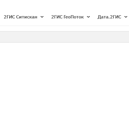
2ГИС Ситискан
2ГИС ГеоПоток
Дата.2ГИС