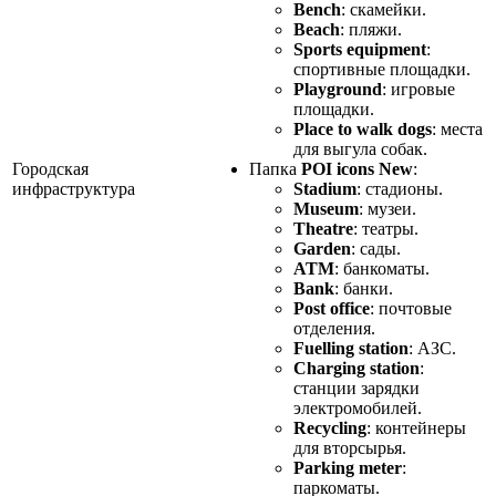
Bench
: скамейки.
Beach
: пляжи.
Sports equipment
:
спортивные площадки.
Playground
: игровые
площадки.
Place to walk dogs
: места
для выгула собак.
Городская
Папка
POI icons New
:
инфраструктура
Stadium
: стадионы.
Museum
: музеи.
Theatre
: театры.
Garden
: сады.
ATM
: банкоматы.
Bank
: банки.
Post office
: почтовые
отделения.
Fuelling station
: АЗС.
Charging station
:
станции зарядки
электромобилей.
Recycling
: контейнеры
для вторсырья.
Parking meter
:
паркоматы.