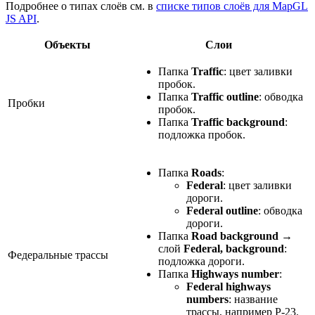
Подробнее о типах слоёв см. в
списке типов слоёв для MapGL
JS API
.
Объекты
Слои
Папка
Traffic
: цвет заливки
пробок.
Папка
Traffic outline
: обводка
Пробки
пробок.
Папка
Traffic background
:
подложка пробок.
Папка
Roads
:
Federal
: цвет заливки
дороги.
Federal outline
: обводка
дороги.
Папка
Road background
→
слой
Federal, background
:
Федеральные трассы
подложка дороги.
Папка
Highways number
:
Federal highways
numbers
: название
трассы, например Р-23.