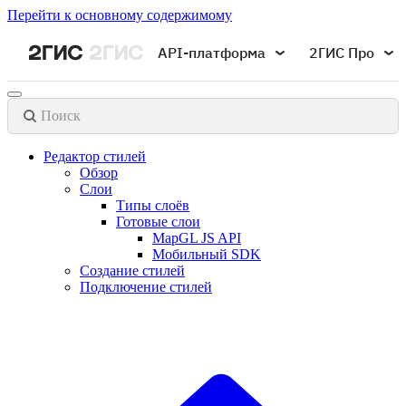
Перейти к основному содержимому
API-платформа
2ГИС Про
Поиск
Редактор стилей
Обзор
Слои
Типы слоёв
Готовые слои
MapGL JS API
Мобильный SDK
Создание стилей
Подключение стилей