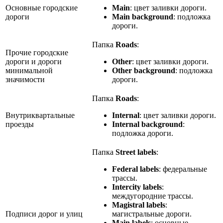
Основные городские
Main
: цвет заливки дороги.
дороги
Main background
: подложка
дороги.
Папка
Roads
:
Прочие городские
дороги и дороги
Other
: цвет заливки дороги.
минимальной
Other background
: подложка
значимости
дороги.
Папка
Roads
:
Внутриквартальные
Internal
: цвет заливки дороги.
проезды
Internal background
:
подложка дороги.
Папка
Street labels
:
Federal labels
: федеральные
трассы.
Intercity labels
:
междугородние трассы.
Magistral labels
:
Подписи дорог и улиц
магистральные дороги.
Main labels
: основные