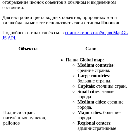
отображение иконок объектов в обычном и выделенном
состоянии.
Для настройки цвета водных объектов, природных зон и
хилшейда вы можете использовать слои с типом
Полигон
.
Подробнее о типах слоёв см. в
списке типов слоёв для MapGL
JS API
.
Объекты
Слои
Папка
Global map
:
Medium countries
:
средние страны.
Large countries
:
большие страны.
Capitals
: столицы стран.
Small cities
: малые
города.
Medium cities
: средние
города.
Подписи стран,
Major cities
: большие
населённых пунктов,
города.
районов
Regional centers
:
административные