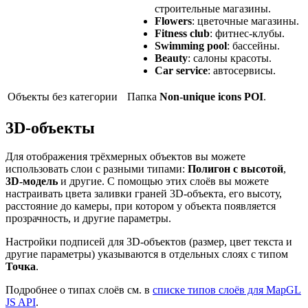
строительные магазины.
Flowers
: цветочные магазины.
Fitness club
: фитнес-клубы.
Swimming pool
: бассейны.
Beauty
: салоны красоты.
Car service
: автосервисы.
Объекты без категории
Папка
Non-unique icons POI
.
3D-объекты
Для отображения трёхмерных объектов вы можете
использовать слои с разными типами:
Полигон с высотой
,
3D-модель
и другие. С помощью этих слоёв вы можете
настраивать цвета заливки граней 3D-объекта, его высоту,
расстояние до камеры, при котором у объекта появляется
прозрачность, и другие параметры.
Настройки подписей для 3D-объектов (размер, цвет текста и
другие параметры) указываются в отдельных слоях с типом
Точка
.
Подробнее о типах слоёв см. в
списке типов слоёв для MapGL
JS API
.