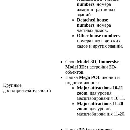
numbers
: номера
административных
зданий.
Detached house
numbers
: номера
частных домов.
Other house numbers
:
номера школ, детских
садов и других зданий.
Слои
Model 3D
,
Immersive
Model 3D
: настройки 3D-
объектов.
Папка
Mega POI
: иконки и
подписи иконок:
Крупные
Major attractions 10-11
достопримечательности
zoom
: для уровня
масштабирования 10-11.
Major attractions 11-20
zoom
: для уровня
масштабирования 11-20.
Папка
3D trees summer
: