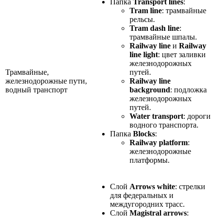
Папка
Transport lines
:
Tram line
: трамвайные
рельсы.
Tram dash line
:
трамвайные шпалы.
Railway line
и
Railway
line light
: цвет заливки
железнодорожных
Трамвайные,
путей.
железнодорожные пути,
Railway line
водный транспорт
background
: подложка
железнодорожных
путей.
Water transport
: дороги
водного транспорта.
Папка
Blocks
:
Railway platform
:
железнодорожные
платформы.
Слой
Arrows white
: стрелки
для федеральных и
междугородних трасс.
Слой
Magistral arrows
: