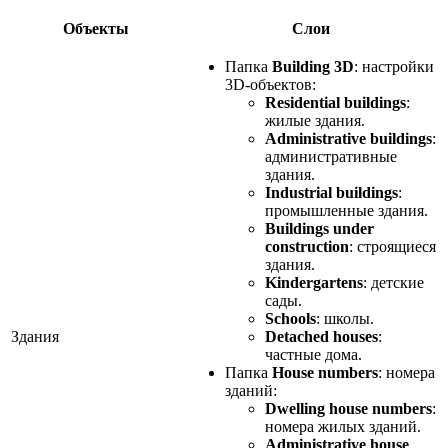
Объекты
Слои
Папка
Building 3D
: настройки
3D-объектов:
Residential buildings
:
жилые здания.
Administrative buildings
:
административные
здания.
Industrial buildings
:
промышленные здания.
Buildings under
construction
: строящиеся
здания.
Kindergartens
: детские
сады.
Schools
: школы.
Здания
Detached houses
:
частные дома.
Папка
House numbers
: номера
зданий:
Dwelling house numbers
:
номера жилых зданий.
Administrative house