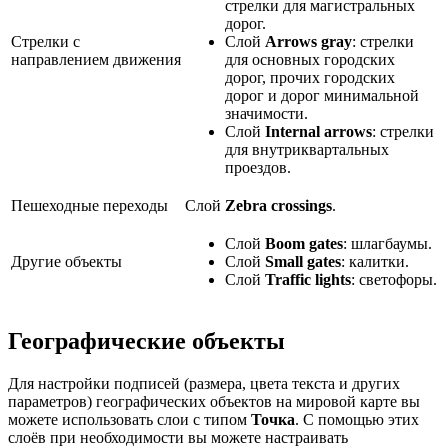
стрелки для магистральных
дорог.
Стрелки с
Слой
Arrows gray
: стрелки
направлением движения
для основных городских
дорог, прочих городских
дорог и дорог минимальной
значимости.
Слой
Internal arrows
: стрелки
для внутриквартальных
проездов.
Пешеходные переходы
Слой
Zebra crossings
.
Слой
Boom gates
: шлагбаумы.
Другие объекты
Слой
Small gates
: калитки.
Слой
Traffic lights
: светофоры.
Географические объекты
Для настройки подписей (размера, цвета текста и других
параметров) географических объектов на мировой карте вы
можете использовать слои с типом
Точка
. С помощью этих
слоёв при необходимости вы можете настраивать