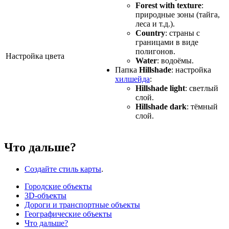
Forest with texture
:
природные зоны (тайга,
леса и т.д.).
Country
: страны с
границами в виде
полигонов.
Настройка цвета
Water
: водоёмы.
Папка
Hillshade
: настройка
хилшейда
:
Hillshade light
: светлый
слой.
Hillshade dark
: тёмный
слой.
Что дальше?
Создайте стиль карты
.
Городские объекты
3D-объекты
Дороги и транспортные объекты
Географические объекты
Что дальше?