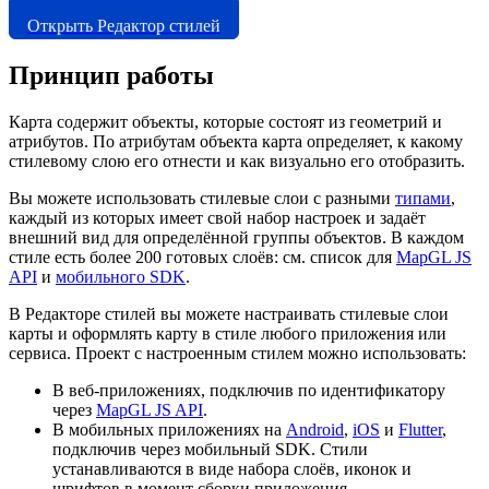
Открыть Редактор стилей
Принцип работы
Карта содержит объекты, которые состоят из геометрий и
атрибутов. По атрибутам объекта карта определяет, к какому
стилевому слою его отнести и как визуально его отобразить.
Вы можете использовать стилевые слои с разными
типами
,
каждый из которых имеет свой набор настроек и задаёт
внешний вид для определённой группы объектов. В каждом
стиле есть более 200 готовых слоёв: см. список для
MapGL JS
API
и
мобильного SDK
.
В Редакторе стилей вы можете настраивать стилевые слои
карты и оформлять карту в стиле любого приложения или
сервиса. Проект с настроенным стилем можно использовать:
В веб-приложениях, подключив по идентификатору
через
MapGL JS API
.
В мобильных приложениях на
Android
,
iOS
и
Flutter
,
подключив через мобильный SDK. Стили
устанавливаются в виде набора слоёв, иконок и
шрифтов в момент сборки приложения.