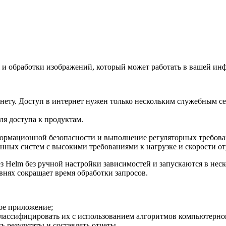
я и обработки изображений, который может работать в вашей инф
ернету. Доступ в интернет нужен только нескольким служебным 
я доступа к продуктам.
рмационной безопасности и выполнение регуляторных требова
ных систем с высокими требованиями к нагрузке и скорости отр
з Helm без ручной настройки зависимостей и запускаются в неск
нях сокращает время обработки запросов.
ое приложение;
лассифицировать их с использованием алгоритмов компьютерног
ь результаты и составлять отчеты.