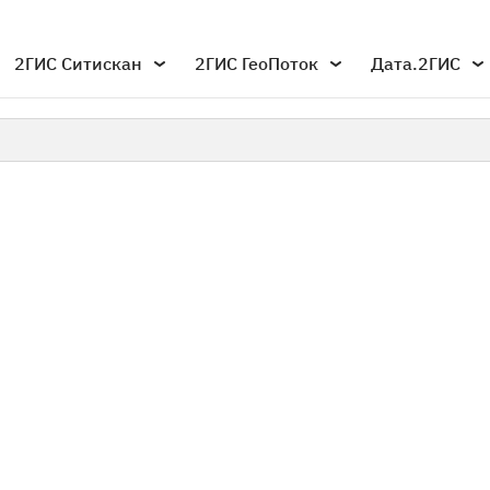
2ГИС Ситискан
2ГИС ГеоПоток
Дата.2ГИС