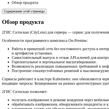
Обзор продукта
Содержание этой страницы
Обзор продукта
2ГИС
Ситискан (CityLens) для сервера — сервис для получени
Особенности программного комплекса On-Premise:
Работа в приватной сети без постоянного доступа к инт
и артефактов установки.
Самостоятельный выпуск и отзыв API-ключей для контрол
Горизонтальное и вертикальное масштабирование.
Возможность реализации повышенных требований к инфо
Построение отказоустойчивых решений и высоконагружен
Сервисы работают в кластере Kubernetes: они обновляются чере
входящие запросы. Кеширование на разных архитектурных уров
2ГИС
Ситискан позволяет:
получать изображение в режиме вождения через мобильн
обрабатывать изображения, обнаруживать инциденты и к
планировать задачи для объезда территорий, анализироват