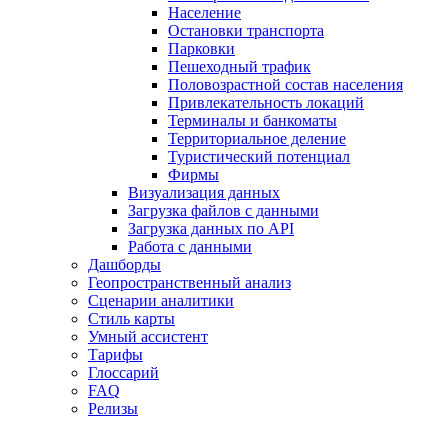
Население
Остановки транспорта
Парковки
Пешеходный трафик
Половозрастной состав населения
Привлекательность локаций
Терминалы и банкоматы
Территориальное деление
Туристический потенциал
Фирмы
Визуализация данных
Загрузка файлов с данными
Загрузка данных по API
Работа с данными
Дашборды
Геопространственный анализ
Сценарии аналитики
Стиль карты
Умный ассистент
Тарифы
Глоссарий
FAQ
Релизы