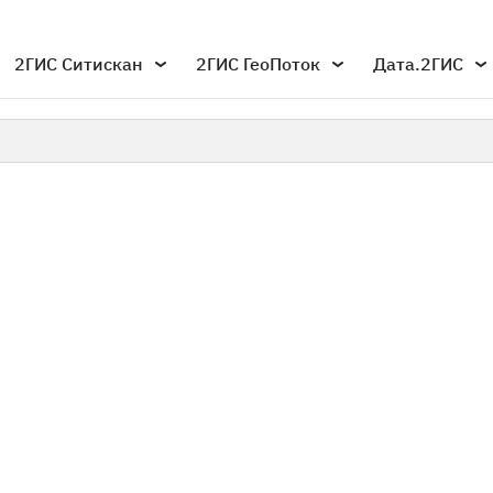
2ГИС Ситискан
2ГИС ГеоПоток
Дата.2ГИС