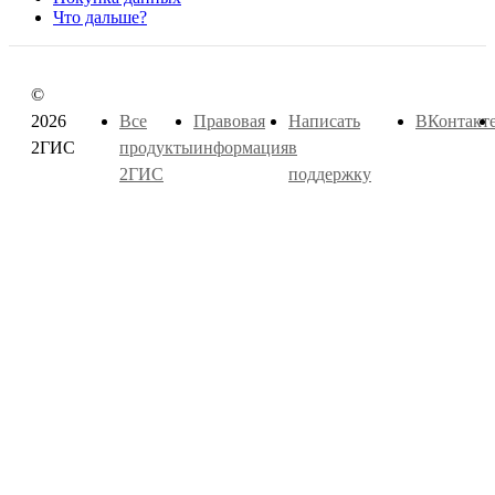
Что дальше?
©
2026
Все
Правовая
Написать
ВКонтакт
2ГИС
продукты
информация
в
2ГИС
поддержку