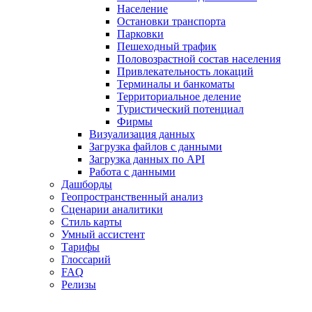
Население
Остановки транспорта
Парковки
Пешеходный трафик
Половозрастной состав населения
Привлекательность локаций
Терминалы и банкоматы
Территориальное деление
Туристический потенциал
Фирмы
Визуализация данных
Загрузка файлов с данными
Загрузка данных по API
Работа с данными
Дашборды
Геопространственный анализ
Сценарии аналитики
Стиль карты
Умный ассистент
Тарифы
Глоссарий
FAQ
Релизы