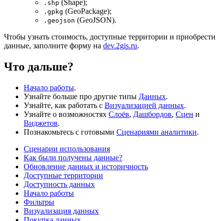
(Shape);
.shp
(GeoPackage);
.gpkg
(GeoJSON).
.geojson
Чтобы узнать стоимость, доступные территории и приобрести
данные, заполните форму на
dev.2gis.ru
.
Что дальше?
Начало работы
.
Узнайте больше про другие типы
Данных
.
Узнайте, как работать с
Визуализацией данных
.
Узнайте о возможностях
Слоёв
,
Дашбордов
,
Сцен
и
Виджетов
.
Познакомьтесь с готовыми
Сценариями аналитики
.
Сценарии использования
Как были получены данные?
Обновление данных и историчность
Доступные территории
Доступность данных
Начало работы
Фильтры
Визуализация данных
Покупка данных