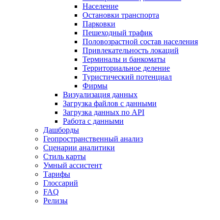
Население
Остановки транспорта
Парковки
Пешеходный трафик
Половозрастной состав населения
Привлекательность локаций
Терминалы и банкоматы
Территориальное деление
Туристический потенциал
Фирмы
Визуализация данных
Загрузка файлов с данными
Загрузка данных по API
Работа с данными
Дашборды
Геопространственный анализ
Сценарии аналитики
Стиль карты
Умный ассистент
Тарифы
Глоссарий
FAQ
Релизы