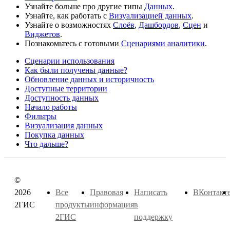
Узнайте больше про другие типы
Данных
.
Узнайте, как работать с
Визуализацией данных
.
Узнайте о возможностях
Слоёв
,
Дашбордов
,
Сцен
и
Виджетов
.
Познакомьтесь с готовыми
Сценариями аналитики
.
Сценарии использования
Как были получены данные?
Обновление данных и историчность
Доступные территории
Доступность данных
Начало работы
Фильтры
Визуализация данных
Покупка данных
Что дальше?
©
2026
Все
Правовая
Написать
ВКонтакт
2ГИС
продукты
информация
в
2ГИС
поддержку