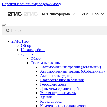
Перейти к основному содержимому
API-платформа
2ГИС Про
Поиск
2ГИС Про
Обзор
Начало работы
Данные
Обзор
Системные данные
Автомобильный трафик (детальный)
Автомобильный трафик (обобщённый)
Активность аудитории
Благосостояние населения
Городская среда
Динамика организаций
Жилая недвижимость
Здания
Карта спроса
Коммерческая недвижимость