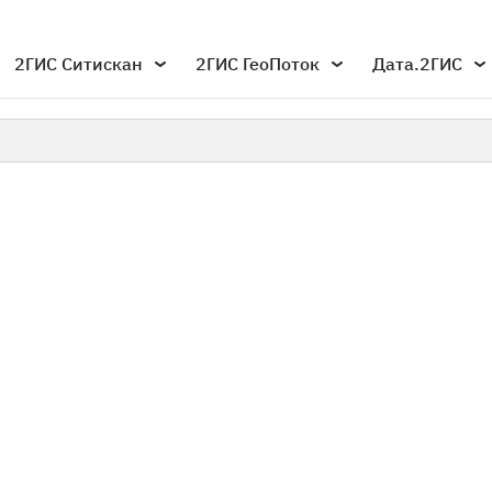
2ГИС Ситискан
2ГИС ГеоПоток
Дата.2ГИС