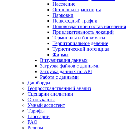
Население
Остановки транспорта
Парковки
Пешеходный трафик
Половозрастной состав населения
Привлекательность локаций
Терминалы и банкоматы
Территориальное деление
Туристический потенциал
Фирмы
Визуализация данных
Загрузка файлов с данными
Загрузка данных по API
Работа с данными
Дашборды
Геопространственный анализ
Сценарии аналитики
Стиль карты
Умный ассистент
Тарифы
Глоссарий
FAQ
Релизы