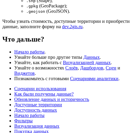
(Shape);
.shp
(GeoPackage);
.gpkg
(GeoJSON).
.geojson
Чтобы узнать стоимость, доступные территории и приобрести
данные, заполните форму на
dev.2gis.ru
.
Что дальше?
Начало работы
.
Узнайте больше про другие типы
Данных
.
Узнайте, как работать с
Визуализацией данных
.
Узнайте о возможностях
Слоёв
,
Дашбордов
,
Сцен
и
Виджетов
.
Познакомьтесь с готовыми
Сценариями аналитики
.
Сценарии использования
Как были получены данные?
Обновление данных и историчность
Доступные территории
Доступность данных
Начало работы
Фильтры
Визуализация данных
Покупка данных