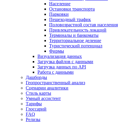
Население
Остановки транспорта
Парковки
Пешеходный трафик
Половозрастной состав населения
Привлекательность локаций
Терминалы и банкоматы
Территориальное деление
Туристический потенциал
Фирмы
Визуализация данных
Загрузка файлов с данными
Загрузка данных по API
Работа с данными
Дашборды
Геопространственный анализ
Сценарии аналитики
Стиль карты
Умный ассистент
Тарифы
Глоссарий
FAQ
Релизы