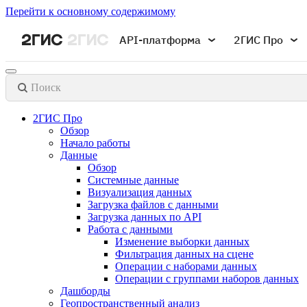
Перейти к основному содержимому
API-платформа
2ГИС Про
Поиск
2ГИС Про
Обзор
Начало работы
Данные
Обзор
Системные данные
Визуализация данных
Загрузка файлов с данными
Загрузка данных по API
Работа с данными
Изменение выборки данных
Фильтрация данных на сцене
Операции с наборами данных
Операции с группами наборов данных
Дашборды
Геопространственный анализ