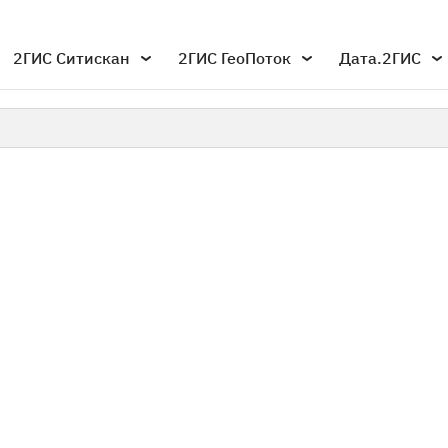
2ГИС Ситискан
2ГИС ГеоПоток
Дата.2ГИС