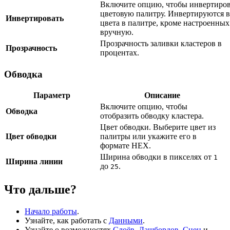
Включите опцию, чтобы инвертиров
цветовую палитру. Инвертируются в
Инвертировать
цвета в палитре, кроме настроенных
вручную.
Прозрачность заливки кластеров в
Прозрачность
процентах.
Обводка
Параметр
Описание
Включите опцию, чтобы
Обводка
отобразить обводку кластера.
Цвет обводки. Выберите цвет из
Цвет обводки
палитры или укажите его в
формате HEX.
Ширина обводки в пикселях от
1
Ширина линии
до
.
25
Что дальше?
Начало работы
.
Узнайте, как работать с
Данными
.
Узнайте о возможностях
Слоёв
,
Дашбордов
,
Сцен
и