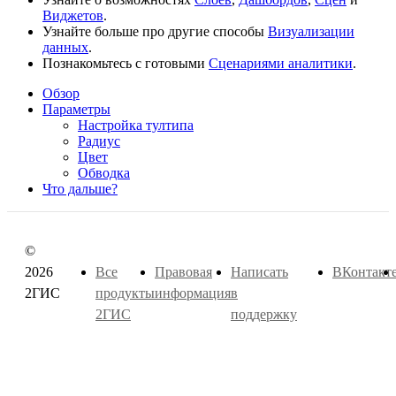
Виджетов
.
Узнайте больше про другие способы
Визуализации
данных
.
Познакомьтесь с готовыми
Сценариями аналитики
.
Обзор
Параметры
Настройка тултипа
Радиус
Цвет
Обводка
Что дальше?
©
2026
Все
Правовая
Написать
ВКонтакт
2ГИС
продукты
информация
в
2ГИС
поддержку