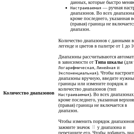
данных, которые быстро меняю
— ручная наст
Настраиваемая
диапазонов. Во всех диапазона
кроме последнего, указанная в
(правая) граница не включаетс
диапазон.
Количество диапазонов с данными в
легенде и цветов в палитре от 1 до 1
Диапазоны рассчитываются автомат
в зависимости от
Типа шкалы
(для
,
и
Логарифмическая
Линейная
). Чтобы настроит
Экспоненциальная
диапазоны вручную, введите нужны
границы или измените порядок и
количество диапазонов (тип
Количество диапазонов
). Во всех диапазонах
Настраиваемая
кроме последнего, указанная верхня
(правая) граница не включается в
диапазон.
Чтобы изменить порядок диапазонов
зажмите значок
у диапазона и
перетащите его. Чтобы добавить диа