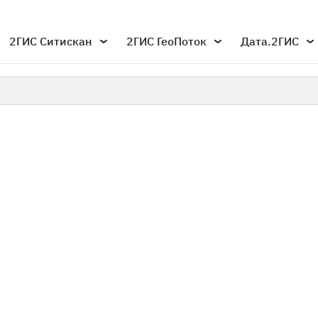
2ГИС Ситискан
2ГИС ГеоПоток
Дата.2ГИС