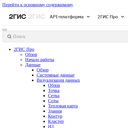
Перейти к основному содержимому
API-платформа
2ГИС Про
Поиск
2ГИС Про
Обзор
Начало работы
Данные
Обзор
Системные данные
Визуализация данных
Обзор
Точка
Сетка
Соты
Тепловая карта
Здания
Контур
Кластер
H3