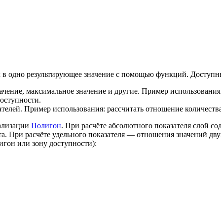
 в одно результирующее значение с помощью функций. Доступны
ачение, максимальное значение и другие. Пример использования
оступности.
ателей. Пример использования: рассчитать отношение количест
уализации
Полигон
. При расчёте абсолютного показателя слой с
а. При расчёте удельного показателя — отношения значений дв
игон или зону доступности):