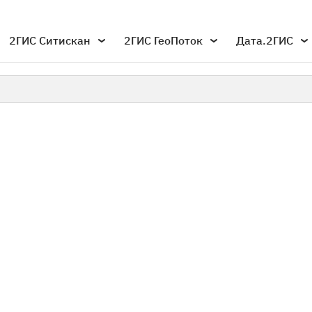
2ГИС Ситискан
2ГИС ГеоПоток
Дата.2ГИС