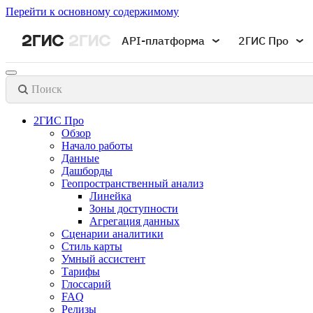
Перейти к основному содержимому
API-платформа
2ГИС Про
Поиск
2ГИС Про
Обзор
Начало работы
Данные
Дашборды
Геопространственный анализ
Линейка
Зоны доступности
Агрегация данных
Сценарии аналитики
Стиль карты
Умный ассистент
Тарифы
Глоссарий
FAQ
Релизы