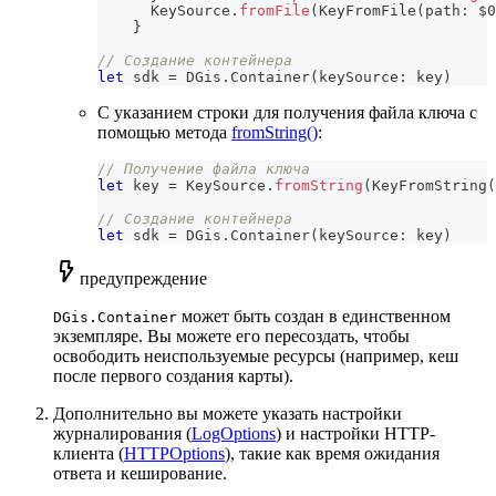
KeySource
.
fromFile
(
KeyFromFile
(
path
:
$0
}
// Создание контейнера
let
 sdk 
=
DGis
.
Container
(
keySource
:
 key
)
С указанием строки для получения файла ключа с
помощью метода
fromString()
:
// Получение файла ключа
let
 key 
=
KeySource
.
fromString
(
KeyFromString
(
// Создание контейнера
let
 sdk 
=
DGis
.
Container
(
keySource
:
 key
)
предупреждение
может быть создан в единственном
DGis.Container
экземпляре. Вы можете его пересоздать, чтобы
освободить неиспользуемые ресурсы (например, кеш
после первого создания карты).
Дополнительно вы можете указать настройки
журналирования (
LogOptions
) и настройки HTTP-
клиента (
HTTPOptions
), такие как время ожидания
ответа и кеширование.