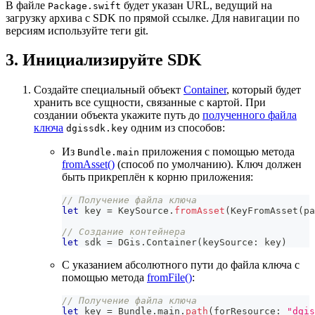
В файле
будет указан URL, ведущий на
Package.swift
загрузку архива с SDK по прямой ссылке. Для навигации по
версиям используйте теги git.
3. Инициализируйте SDK
Создайте специальный объект
Container
, который будет
хранить все сущности, связанные с картой. При
создании объекта укажите путь до
полученного файла
ключа
одним из способов:
dgissdk.key
Из
приложения с помощью метода
Bundle.main
fromAsset()
(способ по умолчанию). Ключ должен
быть прикреплён к корню приложения:
// Получение файла ключа
let
 key 
=
KeySource
.
fromAsset
(
KeyFromAsset
(
pa
// Создание контейнера
let
 sdk 
=
DGis
.
Container
(
keySource
:
 key
)
C указанием абсолютного пути до файла ключа с
помощью метода
fromFile()
:
// Получение файла ключа
let
 key 
=
Bundle
.
main
.
path
(
forResource
:
"dgis