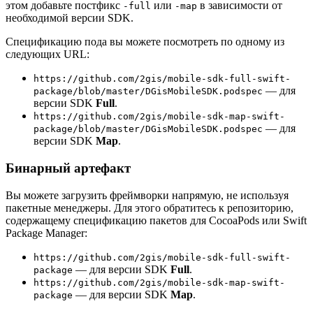
этом добавьте постфикс
или
в зависимости от
-full
-map
необходимой версии SDK.
Спецификацию пода вы можете посмотреть по одному из
следующих URL:
https://github.com/2gis/mobile-sdk-full-swift-
— для
package/blob/master/DGisMobileSDK.podspec
версии SDK
Full
.
https://github.com/2gis/mobile-sdk-map-swift-
— для
package/blob/master/DGisMobileSDK.podspec
версии SDK
Map
.
Бинарный артефакт
Вы можете загрузить фреймворки напрямую, не используя
пакетные менеджеры. Для этого обратитесь к репозиторию,
содержащему спецификацию пакетов для CocoaPods или Swift
Package Manager:
https://github.com/2gis/mobile-sdk-full-swift-
— для версии SDK
Full
.
package
https://github.com/2gis/mobile-sdk-map-swift-
— для версии SDK
Map
.
package