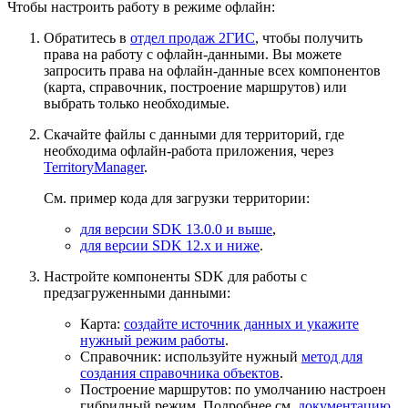
Чтобы настроить работу в режиме офлайн:
Обратитесь в
отдел продаж
2ГИС
, чтобы получить
права на работу с офлайн-данными. Вы можете
запросить права на офлайн-данные всех компонентов
(карта, справочник, построение маршрутов) или
выбрать только необходимые.
Скачайте файлы с данными для территорий, где
необходима офлайн-работа приложения, через
TerritoryManager
.
См. пример кода для загрузки территории:
для версии SDK 13.0.0 и выше
,
для версии SDK 12.x и ниже
.
Настройте компоненты SDK для работы с
предзагруженными данными:
Карта:
создайте источник данных и укажите
нужный режим работы
.
Справочник: используйте нужный
метод для
создания справочника объектов
.
Построение маршрутов: по умолчанию настроен
гибридный режим. Подробнее см.
документацию