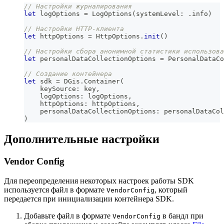
// Настройки журналирования
let
 logOptions 
=
LogOptions
(
systemLevel
:
.
info
)
// Настройки HTTP-клиента
let
 httpOptions 
=
HttpOptions
.
init
(
)
// Настройки сбора анонимной статистики использова
let
 personalDataCollectionOptions 
=
PersonalDataCo
// Создание контейнера
let
 sdk 
=
DGis
.
Container
(
    keySource
:
 key
,
    logOptions
:
 logOptions
,
    httpOptions
:
 httpOptions
,
    personalDataCollectionOptions
:
 personalDataCol
)
Дополнительные настройки
Vendor Config
Для переопределения некоторых настроек работы SDK
используется файл в формате
, который
VendorConfig
передается при инициализации контейнера SDK.
Добавьте файл в формате
в бандл при
VendorConfig