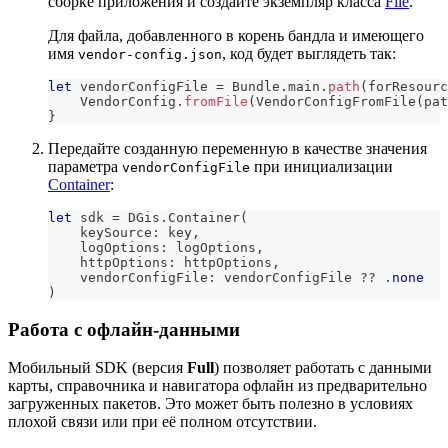
сборке приложения и создайте экземпляр класса
File
.
Для файла, добавленного в корень бандла и имеющего
имя
, код будет выглядеть так:
vendor-config.json
let
 vendorConfigFile 
=
Bundle
.
main
.
path
(
forResourc
VendorConfig
.
fromFile
(
VendorConfigFromFile
(
pat
}
Передайте созданную переменную в качестве значения
параметра
при инициализации
vendorConfigFile
Container
:
let
 sdk 
=
DGis
.
Container
(
    keySource
:
 key
,
    logOptions
:
 logOptions
,
    httpOptions
:
 httpOptions
,
    vendorConfigFile
:
 vendorConfigFile 
??
.
none
)
Работа с офлайн-данными
Мобильный SDK (версия
Full
) позволяет работать с данными
карты, справочника и навигатора офлайн из предварительно
загруженных пакетов. Это может быть полезно в условиях
плохой связи или при её полном отсутствии.