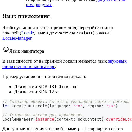
о маршрутах
.
Язык приложения
Чтобы установить язык приложения, передайте список
локалей (
Locale
) в методе
класса
overrideLocales()
LocaleManager
.
Язык навигатора
В зависимости от выбранной локали меняется язык
звуковых
оповещений в навигаторе
.
Пример установки англоязычной локали:
Для версии SDK 13.0.0 и выше
Для версии SDK 12.x
// Создание объекта Locale с указанием языка и региона
let
 locale 
=
Locale
(
language
:
"en"
,
 region
:
"EN"
)
// Установка локали для приложения
LocaleManager
.
instance
(
context
:
 sdkContext
)
.
overrideLoc
Доступные значения языков (параметры
и
language
region