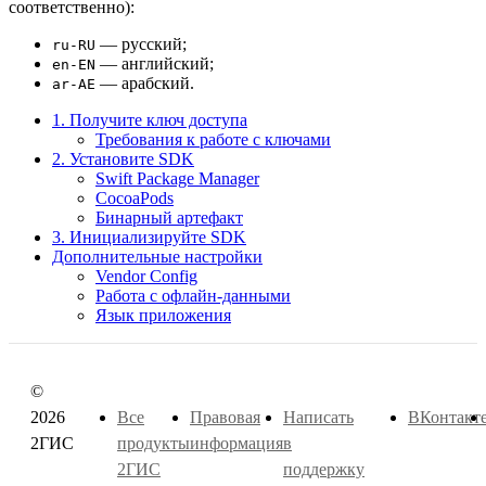
соответственно):
— русский;
ru-RU
— английский;
en-EN
— арабский.
ar-AE
1. Получите ключ доступа
Требования к работе с ключами
2. Установите SDK
Swift Package Manager
CocoaPods
Бинарный артефакт
3. Инициализируйте SDK
Дополнительные настройки
Vendor Config
Работа с офлайн-данными
Язык приложения
©
2026
Все
Правовая
Написать
ВКонтакт
2ГИС
продукты
информация
в
2ГИС
поддержку