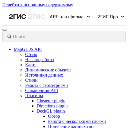
Перейти к основному содержимому
API-платформа
2ГИС Про
Поиск
MapGL JS API
Обзор
Начало работы
Карта
Динамические объекты
Источники данных
Стили
Работа с геометриями
Справочник API
Плагины
Clusterer plugin
Directions plugin
DeckGL plugin
Обзор
Работа с несколькими слоями
Получение данных слоя