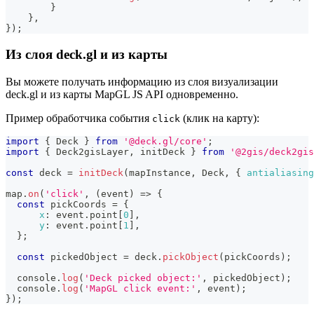
}
}
,
}
)
;
Из слоя deck.gl и из карты
Вы можете получать информацию из слоя визуализации
deck.gl и из карты MapGL JS API одновременно.
Пример обработчика события
(клик на карту):
click
import
{
Deck
}
from
'@deck.gl/core'
;
import
{
Deck2gisLayer
,
 initDeck 
}
from
'@2gis/deck2gi
const
 deck 
=
initDeck
(
mapInstance
,
Deck
,
{
antialiasing
map
.
on
(
'click'
,
(
event
)
=>
{
const
 pickCoords 
=
{
x
:
 event
.
point
[
0
]
,
y
:
 event
.
point
[
1
]
,
}
;
const
 pickedObject 
=
 deck
.
pickObject
(
pickCoords
)
;
console
.
log
(
'Deck picked object:'
,
 pickedObject
)
;
console
.
log
(
'MapGL click event:'
,
 event
)
;
}
)
;