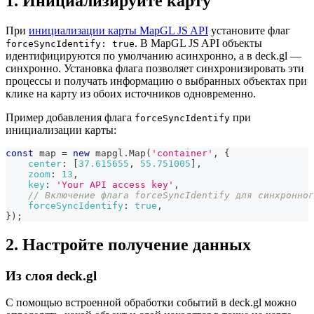
1. Инициализируйте карту
При
инициализации карты MapGL JS API
установите флаг
. В MapGL JS API объекты
forceSyncIdentify: true
идентифицируются по умолчанию асинхронно, а в deck.gl —
синхронно. Установка флага позволяет синхронизировать эти
процессы и получать информацию о выбранных объектах при
клике на карту из обоих источников одновременно.
Пример добавления флага
при
forceSyncIdentify
инициализации карты:
const
 map 
=
new
mapgl
.
Map
(
'container'
,
{
center
:
[
37.615655
,
55.751005
]
,
zoom
:
13
,
key
:
'Your API access key'
,
// Включение флага forceSyncIdentify для синхронно
forceSyncIdentify
:
true
,
}
)
;
2. Настройте получение данных
Из слоя deck.gl
С помощью встроенной обработки событий в deck.gl можно