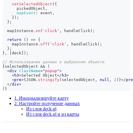
setSelectedObject
(
{
      pickedObject
,
mapEvent
:
 event
,
}
)
;
}
;
  mapInstance
.
on
(
'click'
,
 handleClick
)
;
return
(
)
=>
{
    mapInstance
.
off
(
'click'
,
 handleClick
)
;
}
;
}
,
[
deck
]
)
;
// Использование данных о выбранном объекте
{
selectedObject 
&&
(
<
div
className
=
"
popup
"
>
<
h3
>
Selected Object
</
h3
>
<
pre
>
{
JSON
.
stringify
(
selectedObject
,
null
,
2
)
}
</
pre
</
div
>
)
}
1. Инициализируйте карту
2. Настройте получение данных
Из слоя deck.gl
Из слоя deck.gl и из карты