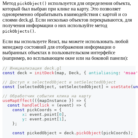
Метод
используется для определения объекта,
pickObject()
который был выбран при клике на карту. Это позволяет
одновременно обрабатывать взаимодействия с картой и со
слоями deck.gl. Если несколько объектов перекрываются, для
получения информации о них используйте метод
.
pickObjects()
Если вы используете React, вы можете использовать любой
менеджер состояний для отображения информации о
выбранных объектах в пользовательском интерфейсе
(например, во всплывающем окне или на боковой панели):
// Инициализация deck.gl
const
 deck 
=
initDeck
(
map
,
Deck
,
{
antialiasing
:
'msaa'
// Доступ к selectedObject и setSelectedObject
const
[
selectedObject
,
 setSelectedObject
]
=
useState
(
un
// Обработчик события клика на карту
useMapEffect
(
(
{
mapInstance 
}
)
=>
{
const
handleClick
=
(
event
)
=>
{
const
 pickCoords 
=
{
x
:
 event
.
point
[
0
]
,
y
:
 event
.
point
[
1
]
,
}
;
const
 pickedObject 
=
 deck
.
pickObject
(
pickCoords
)
;