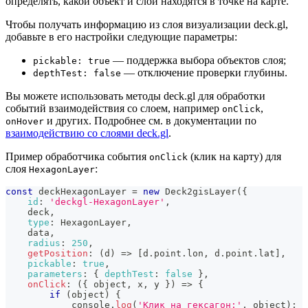
определять, какой объект и слой находятся в точке на карте.
Чтобы получать информацию из слоя визуализации deck.gl,
добавьте в его настройки следующие параметры:
— поддержка выбора объектов слоя;
pickable: true
— отключение проверки глубины.
depthTest: false
Вы можете использовать методы deck.gl для обработки
событий взаимодействия со слоем, например
,
onClick
и других. Подробнее см. в документации по
onHover
взаимодействию со слоями deck.gl
.
Пример обработчика события
(клик на карту) для
onClick
слоя
:
HexagonLayer
const
 deckHexagonLayer 
=
new
Deck2gisLayer
(
{
id
:
'deckgl-HexagonLayer'
,
    deck
,
type
:
HexagonLayer
,
    data
,
radius
:
250
,
getPosition
:
(
d
)
=>
[
d
.
point
.
lon
,
 d
.
point
.
lat
]
,
pickable
:
true
,
parameters
:
{
depthTest
:
false
}
,
onClick
:
(
{
 object
,
 x
,
 y 
}
)
=>
{
if
(
object
)
{
console
.
log
(
'Клик на гексагон:'
,
 object
)
;